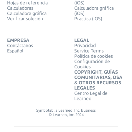
Hojas de referencia
(iOS)
Calculadoras
Calculadora gráfica
Calculadora gráfica
(iOS)
Verificar solución
Practica (iOS)
EMPRESA
LEGAL
Contáctanos
Privacidad
Español
Service Terms
Política de cookies
Configuración de
Cookies
COPYRIGHT, GUÍAS
COMUNITARIAS, DSA
& OTROS RECURSOS
LEGALES
Centro Legal de
Learneo
Symbolab, a Learneo, Inc. business
© Learneo, Inc. 2024