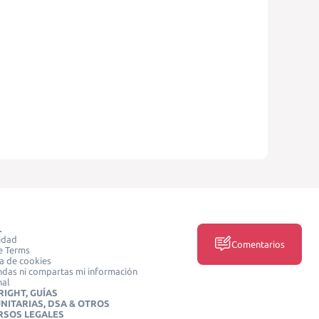
L
idad
Comentarios
e Terms
ca de cookies
das ni compartas mi información
nal
IGHT, GUÍAS
NITARIAS, DSA & OTROS
RSOS LEGALES