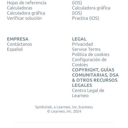
Hojas de referencia
(iOS)
Calculadoras
Calculadora gráfica
Calculadora gráfica
(iOS)
Verificar solución
Practica (iOS)
EMPRESA
LEGAL
Contáctanos
Privacidad
Español
Service Terms
Política de cookies
Configuración de
Cookies
COPYRIGHT, GUÍAS
COMUNITARIAS, DSA
& OTROS RECURSOS
LEGALES
Centro Legal de
Learneo
Symbolab, a Learneo, Inc. business
© Learneo, Inc. 2024