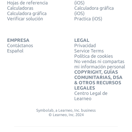
Hojas de referencia
(iOS)
Calculadoras
Calculadora gráfica
Calculadora gráfica
(iOS)
Verificar solución
Practica (iOS)
EMPRESA
LEGAL
Contáctanos
Privacidad
Español
Service Terms
Política de cookies
No vendas ni compartas
mi información personal
COPYRIGHT, GUÍAS
COMUNITARIAS, DSA
& OTROS RECURSOS
LEGALES
Centro Legal de
Learneo
Symbolab, a Learneo, Inc. business
© Learneo, Inc. 2024