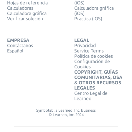
Hojas de referencia
(iOS)
Calculadoras
Calculadora gráfica
Calculadora gráfica
(iOS)
Verificar solución
Practica (iOS)
EMPRESA
LEGAL
Contáctanos
Privacidad
Español
Service Terms
Política de cookies
Configuración de
Cookies
COPYRIGHT, GUÍAS
COMUNITARIAS, DSA
& OTROS RECURSOS
LEGALES
Centro Legal de
Learneo
Symbolab, a Learneo, Inc. business
© Learneo, Inc. 2024