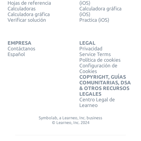
Hojas de referencia
(iOS)
Calculadoras
Calculadora gráfica
Calculadora gráfica
(iOS)
Verificar solución
Practica (iOS)
EMPRESA
LEGAL
Contáctanos
Privacidad
Español
Service Terms
Política de cookies
Configuración de
Cookies
COPYRIGHT, GUÍAS
COMUNITARIAS, DSA
& OTROS RECURSOS
LEGALES
Centro Legal de
Learneo
Symbolab, a Learneo, Inc. business
© Learneo, Inc. 2024