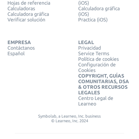
Hojas de referencia
(iOS)
Calculadoras
Calculadora gráfica
Calculadora gráfica
(iOS)
Verificar solución
Practica (iOS)
EMPRESA
LEGAL
Contáctanos
Privacidad
Español
Service Terms
Política de cookies
Configuración de
Cookies
COPYRIGHT, GUÍAS
COMUNITARIAS, DSA
& OTROS RECURSOS
LEGALES
Centro Legal de
Learneo
Symbolab, a Learneo, Inc. business
© Learneo, Inc. 2024