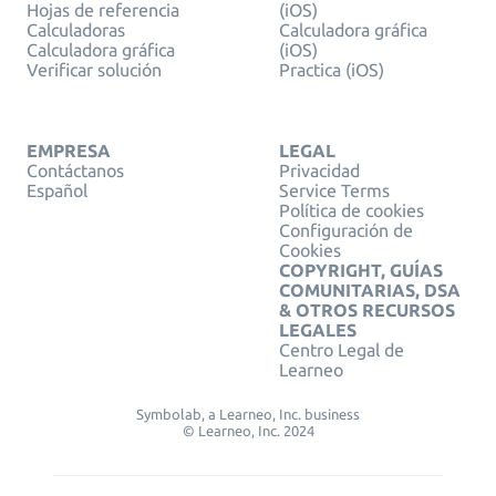
Hojas de referencia
(iOS)
Calculadoras
Calculadora gráfica
Calculadora gráfica
(iOS)
Verificar solución
Practica (iOS)
EMPRESA
LEGAL
Contáctanos
Privacidad
Español
Service Terms
Política de cookies
Configuración de
Cookies
COPYRIGHT, GUÍAS
COMUNITARIAS, DSA
& OTROS RECURSOS
LEGALES
Centro Legal de
Learneo
Symbolab, a Learneo, Inc. business
© Learneo, Inc. 2024