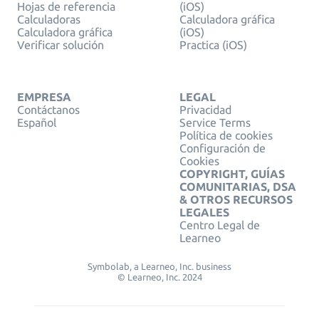
Hojas de referencia
(iOS)
Calculadoras
Calculadora gráfica
Calculadora gráfica
(iOS)
Verificar solución
Practica (iOS)
EMPRESA
LEGAL
Contáctanos
Privacidad
Español
Service Terms
Política de cookies
Configuración de
Cookies
COPYRIGHT, GUÍAS
COMUNITARIAS, DSA
& OTROS RECURSOS
LEGALES
Centro Legal de
Learneo
Symbolab, a Learneo, Inc. business
© Learneo, Inc. 2024