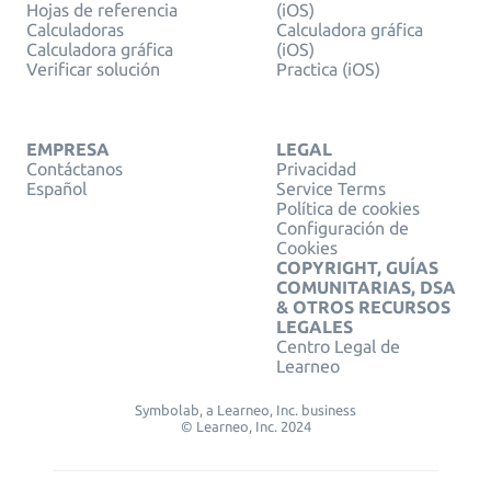
Hojas de referencia
(iOS)
Calculadoras
Calculadora gráfica
Calculadora gráfica
(iOS)
Verificar solución
Practica (iOS)
EMPRESA
LEGAL
Contáctanos
Privacidad
Español
Service Terms
Política de cookies
Configuración de
Cookies
COPYRIGHT, GUÍAS
COMUNITARIAS, DSA
& OTROS RECURSOS
LEGALES
Centro Legal de
Learneo
Symbolab, a Learneo, Inc. business
© Learneo, Inc. 2024