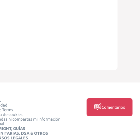
L
idad
Comentarios
e Terms
ca de cookies
das ni compartas mi información
nal
IGHT, GUÍAS
NITARIAS, DSA & OTROS
RSOS LEGALES