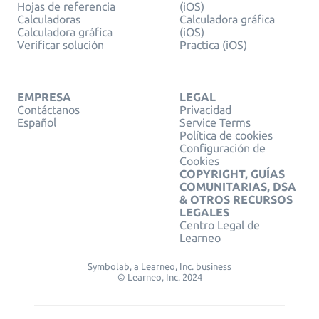
Hojas de referencia
(iOS)
Calculadoras
Calculadora gráfica
Calculadora gráfica
(iOS)
Verificar solución
Practica (iOS)
EMPRESA
LEGAL
Contáctanos
Privacidad
Español
Service Terms
Política de cookies
Configuración de
Cookies
COPYRIGHT, GUÍAS
COMUNITARIAS, DSA
& OTROS RECURSOS
LEGALES
Centro Legal de
Learneo
Symbolab, a Learneo, Inc. business
© Learneo, Inc. 2024