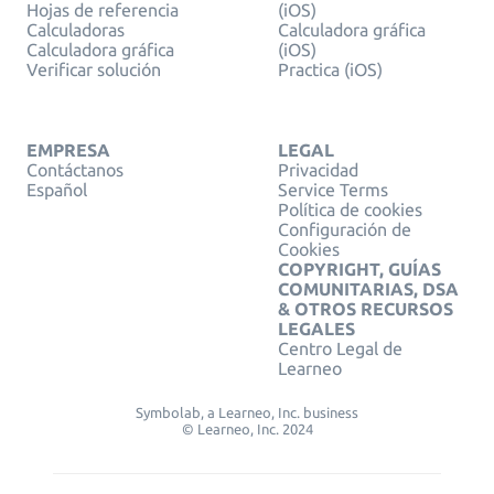
Hojas de referencia
(iOS)
Calculadoras
Calculadora gráfica
Calculadora gráfica
(iOS)
Verificar solución
Practica (iOS)
EMPRESA
LEGAL
Contáctanos
Privacidad
Español
Service Terms
Política de cookies
Configuración de
Cookies
COPYRIGHT, GUÍAS
COMUNITARIAS, DSA
& OTROS RECURSOS
LEGALES
Centro Legal de
Learneo
Symbolab, a Learneo, Inc. business
© Learneo, Inc. 2024