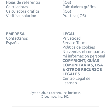
Hojas de referencia
(iOS)
Calculadoras
Calculadora gráfica
Calculadora gráfica
(iOS)
Verificar solución
Practica (iOS)
EMPRESA
LEGAL
Contáctanos
Privacidad
Español
Service Terms
Política de cookies
No vendas ni compartas
mi información personal
COPYRIGHT, GUÍAS
COMUNITARIAS, DSA
& OTROS RECURSOS
LEGALES
Centro Legal de
Learneo
Symbolab, a Learneo, Inc. business
© Learneo, Inc. 2024