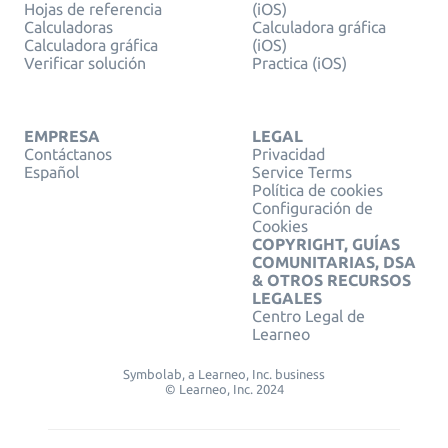
Hojas de referencia
(iOS)
Calculadoras
Calculadora gráfica
Calculadora gráfica
(iOS)
Verificar solución
Practica (iOS)
EMPRESA
LEGAL
Contáctanos
Privacidad
Español
Service Terms
Política de cookies
Configuración de
Cookies
COPYRIGHT, GUÍAS
COMUNITARIAS, DSA
& OTROS RECURSOS
LEGALES
Centro Legal de
Learneo
Symbolab, a Learneo, Inc. business
© Learneo, Inc. 2024