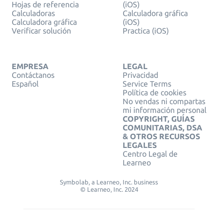
Hojas de referencia
(iOS)
Calculadoras
Calculadora gráfica
Calculadora gráfica
(iOS)
Verificar solución
Practica (iOS)
EMPRESA
LEGAL
Contáctanos
Privacidad
Español
Service Terms
Política de cookies
No vendas ni compartas
mi información personal
COPYRIGHT, GUÍAS
COMUNITARIAS, DSA
& OTROS RECURSOS
LEGALES
Centro Legal de
Learneo
Symbolab, a Learneo, Inc. business
© Learneo, Inc. 2024