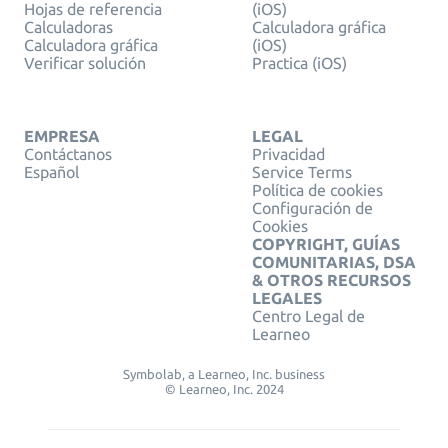
Hojas de referencia
(iOS)
Calculadoras
Calculadora gráfica
Calculadora gráfica
(iOS)
Verificar solución
Practica (iOS)
EMPRESA
LEGAL
Contáctanos
Privacidad
Español
Service Terms
Política de cookies
Configuración de
Cookies
COPYRIGHT, GUÍAS
COMUNITARIAS, DSA
& OTROS RECURSOS
LEGALES
Centro Legal de
Learneo
Symbolab, a Learneo, Inc. business
© Learneo, Inc. 2024