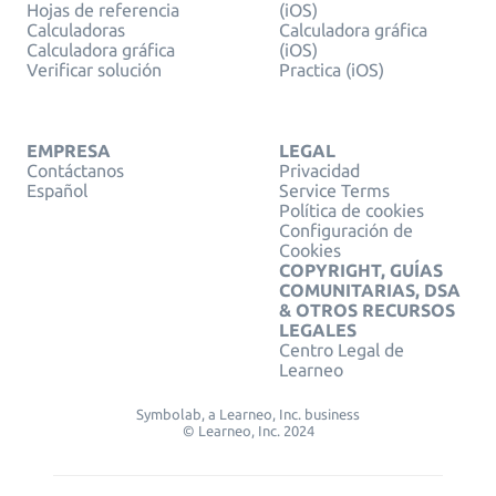
Hojas de referencia
(iOS)
Calculadoras
Calculadora gráfica
Calculadora gráfica
(iOS)
Verificar solución
Practica (iOS)
EMPRESA
LEGAL
Contáctanos
Privacidad
Español
Service Terms
Política de cookies
Configuración de
Cookies
COPYRIGHT, GUÍAS
COMUNITARIAS, DSA
& OTROS RECURSOS
LEGALES
Centro Legal de
Learneo
Symbolab, a Learneo, Inc. business
© Learneo, Inc. 2024