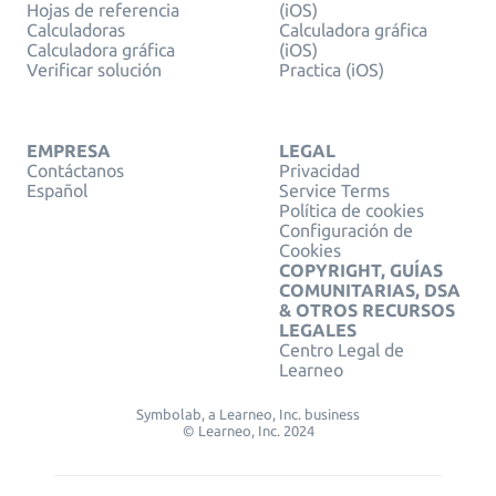
Hojas de referencia
(iOS)
Calculadoras
Calculadora gráfica
Calculadora gráfica
(iOS)
Verificar solución
Practica (iOS)
EMPRESA
LEGAL
Contáctanos
Privacidad
Español
Service Terms
Política de cookies
Configuración de
Cookies
COPYRIGHT, GUÍAS
COMUNITARIAS, DSA
& OTROS RECURSOS
LEGALES
Centro Legal de
Learneo
Symbolab, a Learneo, Inc. business
© Learneo, Inc. 2024