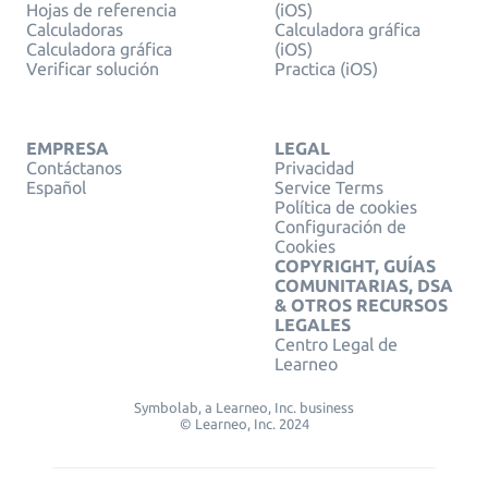
Hojas de referencia
(iOS)
Calculadoras
Calculadora gráfica
Calculadora gráfica
(iOS)
Verificar solución
Practica (iOS)
EMPRESA
LEGAL
Contáctanos
Privacidad
Español
Service Terms
Política de cookies
Configuración de
Cookies
COPYRIGHT, GUÍAS
COMUNITARIAS, DSA
& OTROS RECURSOS
LEGALES
Centro Legal de
Learneo
Symbolab, a Learneo, Inc. business
© Learneo, Inc. 2024