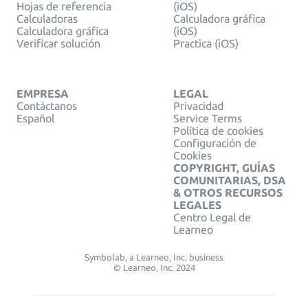
Hojas de referencia
(iOS)
Calculadoras
Calculadora gráfica
Calculadora gráfica
(iOS)
Verificar solución
Practica (iOS)
EMPRESA
LEGAL
Contáctanos
Privacidad
Español
Service Terms
Política de cookies
Configuración de
Cookies
COPYRIGHT, GUÍAS
COMUNITARIAS, DSA
& OTROS RECURSOS
LEGALES
Centro Legal de
Learneo
Symbolab, a Learneo, Inc. business
© Learneo, Inc. 2024