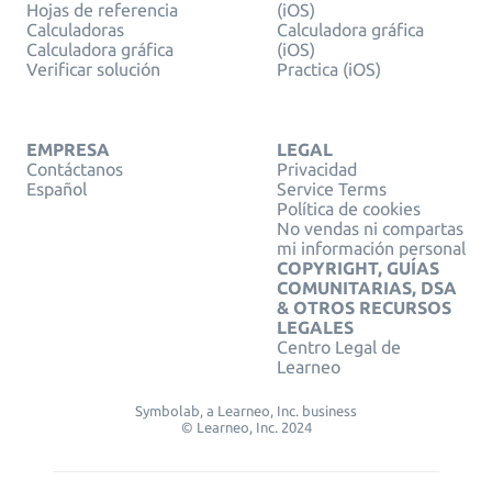
Hojas de referencia
(iOS)
Calculadoras
Calculadora gráfica
Calculadora gráfica
(iOS)
Verificar solución
Practica (iOS)
EMPRESA
LEGAL
Contáctanos
Privacidad
Español
Service Terms
Política de cookies
No vendas ni compartas
mi información personal
COPYRIGHT, GUÍAS
COMUNITARIAS, DSA
& OTROS RECURSOS
LEGALES
Centro Legal de
Learneo
Symbolab, a Learneo, Inc. business
© Learneo, Inc. 2024