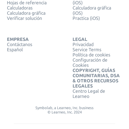
Hojas de referencia
(iOS)
Calculadoras
Calculadora gráfica
Calculadora gráfica
(iOS)
Verificar solución
Practica (iOS)
EMPRESA
LEGAL
Contáctanos
Privacidad
Español
Service Terms
Política de cookies
Configuración de
Cookies
COPYRIGHT, GUÍAS
COMUNITARIAS, DSA
& OTROS RECURSOS
LEGALES
Centro Legal de
Learneo
Symbolab, a Learneo, Inc. business
© Learneo, Inc. 2024