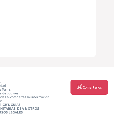
L
idad
Comentarios
e Terms
ca de cookies
das ni compartas mi información
nal
IGHT, GUÍAS
NITARIAS, DSA & OTROS
RSOS LEGALES