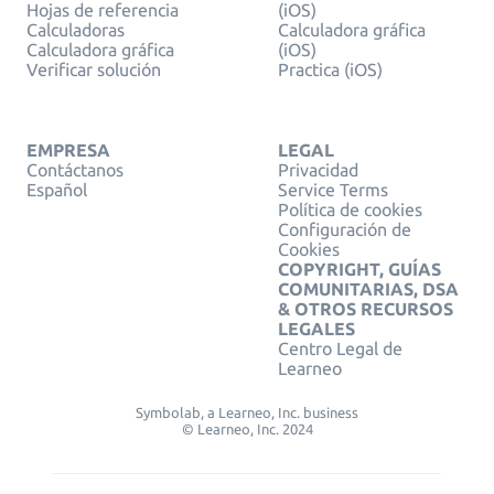
Hojas de referencia
(iOS)
Calculadoras
Calculadora gráfica
Calculadora gráfica
(iOS)
Verificar solución
Practica (iOS)
EMPRESA
LEGAL
Contáctanos
Privacidad
Español
Service Terms
Política de cookies
Configuración de
Cookies
COPYRIGHT, GUÍAS
COMUNITARIAS, DSA
& OTROS RECURSOS
LEGALES
Centro Legal de
Learneo
Symbolab, a Learneo, Inc. business
© Learneo, Inc. 2024