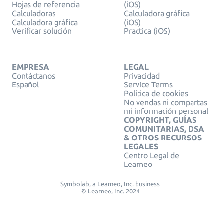
Hojas de referencia
(iOS)
Calculadoras
Calculadora gráfica
Calculadora gráfica
(iOS)
Verificar solución
Practica (iOS)
EMPRESA
LEGAL
Contáctanos
Privacidad
Español
Service Terms
Política de cookies
No vendas ni compartas
mi información personal
COPYRIGHT, GUÍAS
COMUNITARIAS, DSA
& OTROS RECURSOS
LEGALES
Centro Legal de
Learneo
Symbolab, a Learneo, Inc. business
© Learneo, Inc. 2024