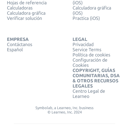
Hojas de referencia
(iOS)
Calculadoras
Calculadora gráfica
Calculadora gráfica
(iOS)
Verificar solución
Practica (iOS)
EMPRESA
LEGAL
Contáctanos
Privacidad
Español
Service Terms
Política de cookies
Configuración de
Cookies
COPYRIGHT, GUÍAS
COMUNITARIAS, DSA
& OTROS RECURSOS
LEGALES
Centro Legal de
Learneo
Symbolab, a Learneo, Inc. business
© Learneo, Inc. 2024