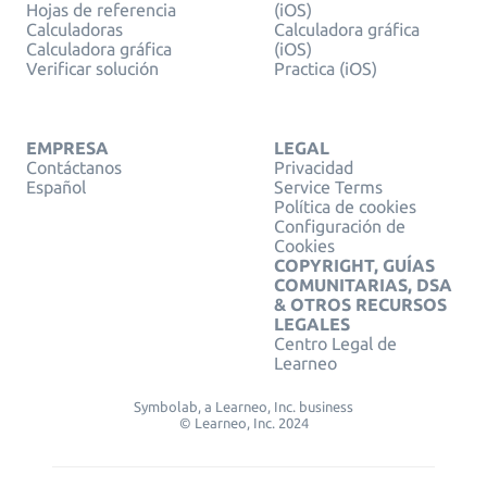
Hojas de referencia
(iOS)
Calculadoras
Calculadora gráfica
Calculadora gráfica
(iOS)
Verificar solución
Practica (iOS)
EMPRESA
LEGAL
Contáctanos
Privacidad
Español
Service Terms
Política de cookies
Configuración de
Cookies
COPYRIGHT, GUÍAS
COMUNITARIAS, DSA
& OTROS RECURSOS
LEGALES
Centro Legal de
Learneo
Symbolab, a Learneo, Inc. business
© Learneo, Inc. 2024