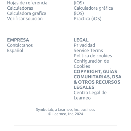
Hojas de referencia
(iOS)
Calculadoras
Calculadora gráfica
Calculadora gráfica
(iOS)
Verificar solución
Practica (iOS)
EMPRESA
LEGAL
Contáctanos
Privacidad
Español
Service Terms
Política de cookies
Configuración de
Cookies
COPYRIGHT, GUÍAS
COMUNITARIAS, DSA
& OTROS RECURSOS
LEGALES
Centro Legal de
Learneo
Symbolab, a Learneo, Inc. business
© Learneo, Inc. 2024