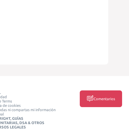
L
idad
Comentarios
e Terms
ca de cookies
das ni compartas mi información
nal
IGHT, GUÍAS
NITARIAS, DSA & OTROS
RSOS LEGALES