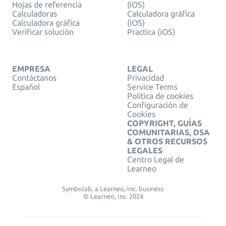
Hojas de referencia
(iOS)
Calculadoras
Calculadora gráfica
Calculadora gráfica
(iOS)
Verificar solución
Practica (iOS)
EMPRESA
LEGAL
Contáctanos
Privacidad
Español
Service Terms
Política de cookies
Configuración de
Cookies
COPYRIGHT, GUÍAS
COMUNITARIAS, DSA
& OTROS RECURSOS
LEGALES
Centro Legal de
Learneo
Symbolab, a Learneo, Inc. business
© Learneo, Inc. 2024