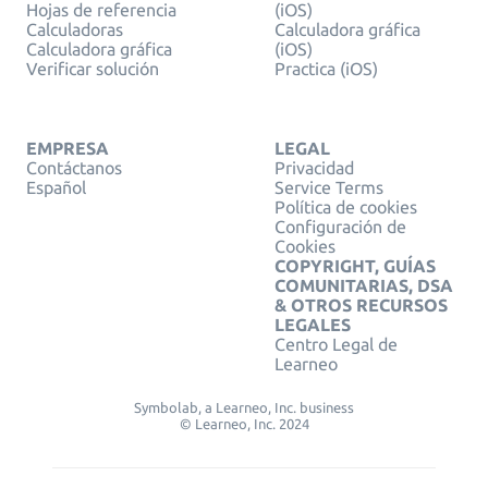
Hojas de referencia
(iOS)
Calculadoras
Calculadora gráfica
Calculadora gráfica
(iOS)
Verificar solución
Practica (iOS)
EMPRESA
LEGAL
Contáctanos
Privacidad
Español
Service Terms
Política de cookies
Configuración de
Cookies
COPYRIGHT, GUÍAS
COMUNITARIAS, DSA
& OTROS RECURSOS
LEGALES
Centro Legal de
Learneo
Symbolab, a Learneo, Inc. business
© Learneo, Inc. 2024