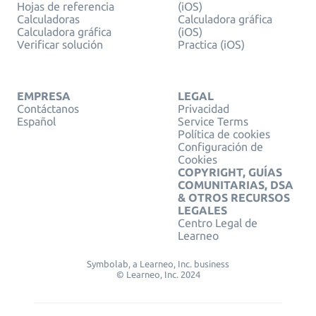
Hojas de referencia
(iOS)
Calculadoras
Calculadora gráfica
Calculadora gráfica
(iOS)
Verificar solución
Practica (iOS)
EMPRESA
LEGAL
Contáctanos
Privacidad
Español
Service Terms
Política de cookies
Configuración de
Cookies
COPYRIGHT, GUÍAS
COMUNITARIAS, DSA
& OTROS RECURSOS
LEGALES
Centro Legal de
Learneo
Symbolab, a Learneo, Inc. business
© Learneo, Inc. 2024