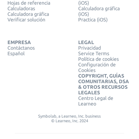
Hojas de referencia
(iOS)
Calculadoras
Calculadora gráfica
Calculadora gráfica
(iOS)
Verificar solución
Practica (iOS)
EMPRESA
LEGAL
Contáctanos
Privacidad
Español
Service Terms
Política de cookies
Configuración de
Cookies
COPYRIGHT, GUÍAS
COMUNITARIAS, DSA
& OTROS RECURSOS
LEGALES
Centro Legal de
Learneo
Symbolab, a Learneo, Inc. business
© Learneo, Inc. 2024