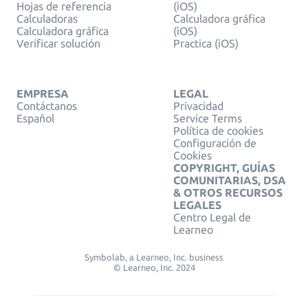
Hojas de referencia
(iOS)
Calculadoras
Calculadora gráfica
Calculadora gráfica
(iOS)
Verificar solución
Practica (iOS)
EMPRESA
LEGAL
Contáctanos
Privacidad
Español
Service Terms
Política de cookies
Configuración de
Cookies
COPYRIGHT, GUÍAS
COMUNITARIAS, DSA
& OTROS RECURSOS
LEGALES
Centro Legal de
Learneo
Symbolab, a Learneo, Inc. business
© Learneo, Inc. 2024