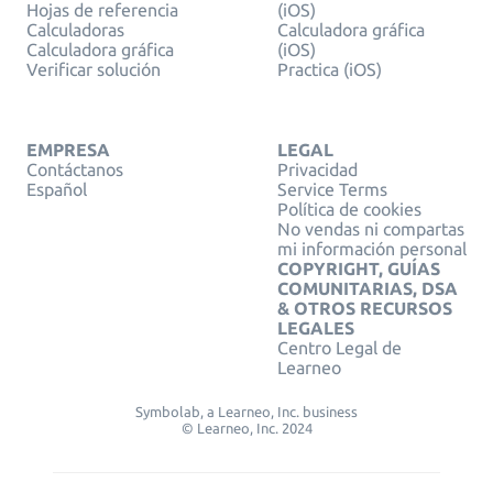
Hojas de referencia
(iOS)
Calculadoras
Calculadora gráfica
Calculadora gráfica
(iOS)
Verificar solución
Practica (iOS)
EMPRESA
LEGAL
Contáctanos
Privacidad
Español
Service Terms
Política de cookies
No vendas ni compartas
mi información personal
COPYRIGHT, GUÍAS
COMUNITARIAS, DSA
& OTROS RECURSOS
LEGALES
Centro Legal de
Learneo
Symbolab, a Learneo, Inc. business
© Learneo, Inc. 2024