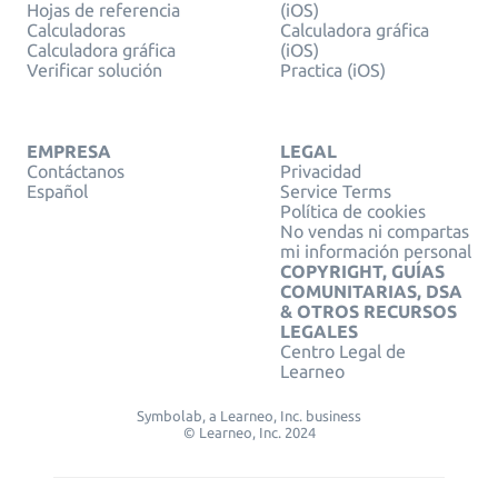
Hojas de referencia
(iOS)
Calculadoras
Calculadora gráfica
Calculadora gráfica
(iOS)
Verificar solución
Practica (iOS)
EMPRESA
LEGAL
Contáctanos
Privacidad
Español
Service Terms
Política de cookies
No vendas ni compartas
mi información personal
COPYRIGHT, GUÍAS
COMUNITARIAS, DSA
& OTROS RECURSOS
LEGALES
Centro Legal de
Learneo
Symbolab, a Learneo, Inc. business
© Learneo, Inc. 2024