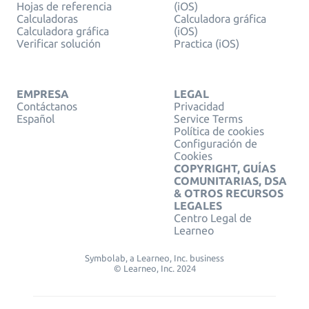
Hojas de referencia
(iOS)
Calculadoras
Calculadora gráfica
Calculadora gráfica
(iOS)
Verificar solución
Practica (iOS)
EMPRESA
LEGAL
Contáctanos
Privacidad
Español
Service Terms
Política de cookies
Configuración de
Cookies
COPYRIGHT, GUÍAS
COMUNITARIAS, DSA
& OTROS RECURSOS
LEGALES
Centro Legal de
Learneo
Symbolab, a Learneo, Inc. business
© Learneo, Inc. 2024