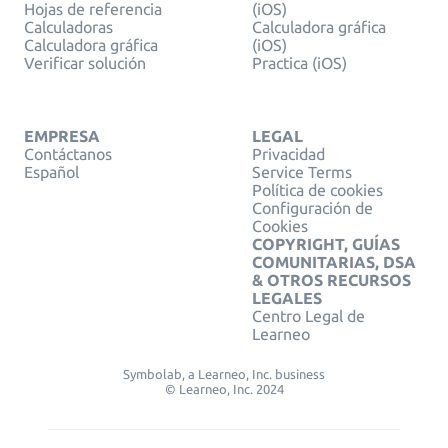
Hojas de referencia
(iOS)
Calculadoras
Calculadora gráfica
Calculadora gráfica
(iOS)
Verificar solución
Practica (iOS)
EMPRESA
LEGAL
Contáctanos
Privacidad
Español
Service Terms
Política de cookies
Configuración de
Cookies
COPYRIGHT, GUÍAS
COMUNITARIAS, DSA
& OTROS RECURSOS
LEGALES
Centro Legal de
Learneo
Symbolab, a Learneo, Inc. business
© Learneo, Inc. 2024