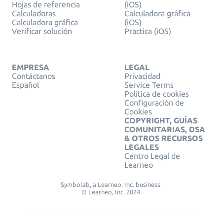
Hojas de referencia
(iOS)
Calculadoras
Calculadora gráfica
Calculadora gráfica
(iOS)
Verificar solución
Practica (iOS)
EMPRESA
LEGAL
Contáctanos
Privacidad
Español
Service Terms
Política de cookies
Configuración de
Cookies
COPYRIGHT, GUÍAS
COMUNITARIAS, DSA
& OTROS RECURSOS
LEGALES
Centro Legal de
Learneo
Symbolab, a Learneo, Inc. business
© Learneo, Inc. 2024