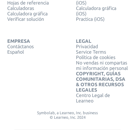
Hojas de referencia
(iOS)
Calculadoras
Calculadora gráfica
Calculadora gráfica
(iOS)
Verificar solución
Practica (iOS)
EMPRESA
LEGAL
Contáctanos
Privacidad
Español
Service Terms
Política de cookies
No vendas ni compartas
mi información personal
COPYRIGHT, GUÍAS
COMUNITARIAS, DSA
& OTROS RECURSOS
LEGALES
Centro Legal de
Learneo
Symbolab, a Learneo, Inc. business
© Learneo, Inc. 2024