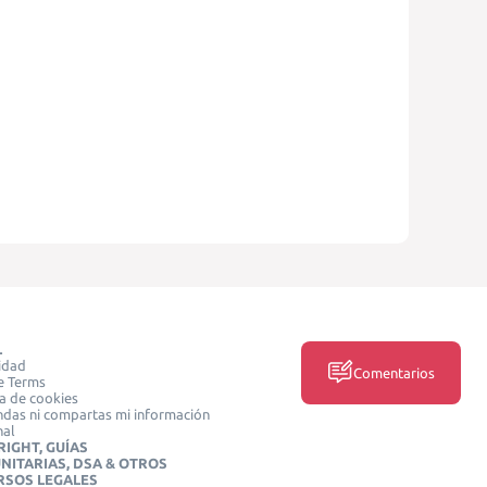
L
idad
Comentarios
e Terms
ca de cookies
das ni compartas mi información
nal
IGHT, GUÍAS
NITARIAS, DSA & OTROS
RSOS LEGALES