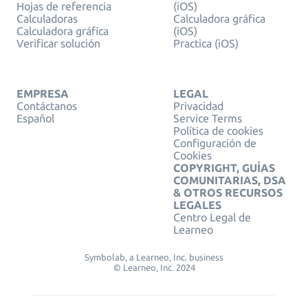
Hojas de referencia
(iOS)
Calculadoras
Calculadora gráfica
Calculadora gráfica
(iOS)
Verificar solución
Practica (iOS)
EMPRESA
LEGAL
Contáctanos
Privacidad
Español
Service Terms
Política de cookies
Configuración de
Cookies
COPYRIGHT, GUÍAS
COMUNITARIAS, DSA
& OTROS RECURSOS
LEGALES
Centro Legal de
Learneo
Symbolab, a Learneo, Inc. business
© Learneo, Inc. 2024