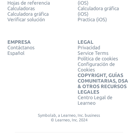
Hojas de referencia
(iOS)
Calculadoras
Calculadora gráfica
Calculadora gráfica
(iOS)
Verificar solución
Practica (iOS)
EMPRESA
LEGAL
Contáctanos
Privacidad
Español
Service Terms
Política de cookies
Configuración de
Cookies
COPYRIGHT, GUÍAS
COMUNITARIAS, DSA
& OTROS RECURSOS
LEGALES
Centro Legal de
Learneo
Symbolab, a Learneo, Inc. business
© Learneo, Inc. 2024