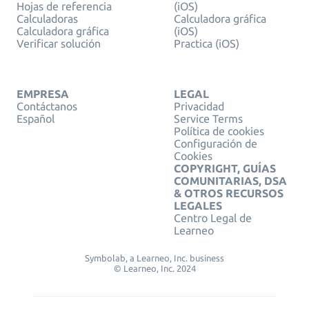
Hojas de referencia
(iOS)
Calculadoras
Calculadora gráfica
Calculadora gráfica
(iOS)
Verificar solución
Practica (iOS)
EMPRESA
LEGAL
Contáctanos
Privacidad
Español
Service Terms
Política de cookies
Configuración de
Cookies
COPYRIGHT, GUÍAS
COMUNITARIAS, DSA
& OTROS RECURSOS
LEGALES
Centro Legal de
Learneo
Symbolab, a Learneo, Inc. business
© Learneo, Inc. 2024