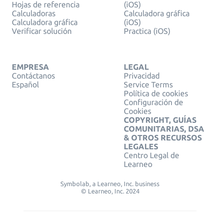
Hojas de referencia
(iOS)
Calculadoras
Calculadora gráfica
Calculadora gráfica
(iOS)
Verificar solución
Practica (iOS)
EMPRESA
LEGAL
Contáctanos
Privacidad
Español
Service Terms
Política de cookies
Configuración de
Cookies
COPYRIGHT, GUÍAS
COMUNITARIAS, DSA
& OTROS RECURSOS
LEGALES
Centro Legal de
Learneo
Symbolab, a Learneo, Inc. business
© Learneo, Inc. 2024