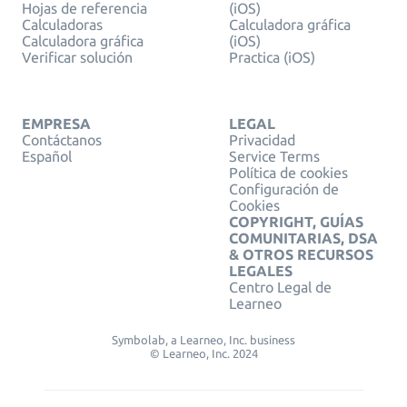
Hojas de referencia
(iOS)
Calculadoras
Calculadora gráfica
Calculadora gráfica
(iOS)
Verificar solución
Practica (iOS)
EMPRESA
LEGAL
Contáctanos
Privacidad
Español
Service Terms
Política de cookies
Configuración de
Cookies
COPYRIGHT, GUÍAS
COMUNITARIAS, DSA
& OTROS RECURSOS
LEGALES
Centro Legal de
Learneo
Symbolab, a Learneo, Inc. business
© Learneo, Inc. 2024