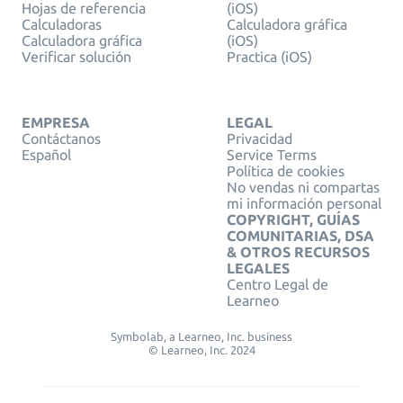
Hojas de referencia
(iOS)
Calculadoras
Calculadora gráfica
Calculadora gráfica
(iOS)
Verificar solución
Practica (iOS)
EMPRESA
LEGAL
Contáctanos
Privacidad
Español
Service Terms
Política de cookies
No vendas ni compartas
mi información personal
COPYRIGHT, GUÍAS
COMUNITARIAS, DSA
& OTROS RECURSOS
LEGALES
Centro Legal de
Learneo
Symbolab, a Learneo, Inc. business
© Learneo, Inc. 2024