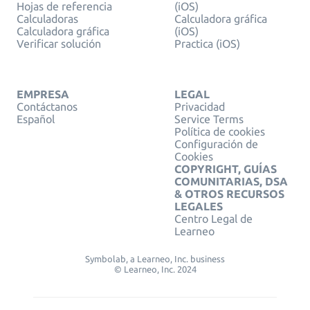
Hojas de referencia
(iOS)
Calculadoras
Calculadora gráfica
Calculadora gráfica
(iOS)
Verificar solución
Practica (iOS)
EMPRESA
LEGAL
Contáctanos
Privacidad
Español
Service Terms
Política de cookies
Configuración de
Cookies
COPYRIGHT, GUÍAS
COMUNITARIAS, DSA
& OTROS RECURSOS
LEGALES
Centro Legal de
Learneo
Symbolab, a Learneo, Inc. business
© Learneo, Inc. 2024