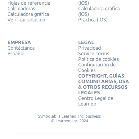
Hojas de referencia
(iOS)
Calculadoras
Calculadora gráfica
Calculadora gráfica
(iOS)
Verificar solución
Practica (iOS)
EMPRESA
LEGAL
Contáctanos
Privacidad
Español
Service Terms
Política de cookies
Configuración de
Cookies
COPYRIGHT, GUÍAS
COMUNITARIAS, DSA
& OTROS RECURSOS
LEGALES
Centro Legal de
Learneo
Symbolab, a Learneo, Inc. business
© Learneo, Inc. 2024